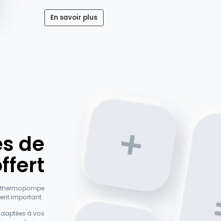
En savoir plus
s de
ffert
ix thermopompe
ment important.
adaptées à vos