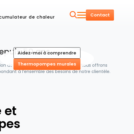
Contact
cumulateur de chaleur
depuis 50 ans
Aidez-moi à comprendre
Thermopompes murales
gion de
Québec, Gaspé et la Beauce.
Nous offrons
épondant à l’ensemble des besoins de notre clientèle.
 et
pes