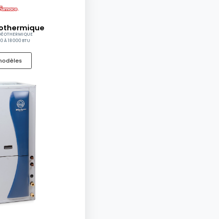
othermique
GÉOTHERMIQUE
0 À 18000 BTU
 modèles