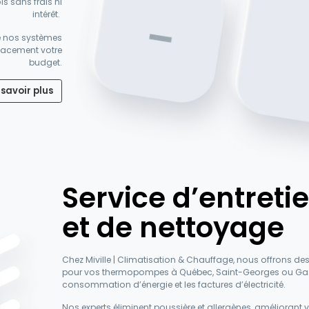
s sans frais ni
intérêt.
e nos systèmes
cacement votre
budget.
 savoir plus
Service d’entreti
et de nettoyage
Chez Miville | Climatisation & Chauffage, nous offrons des 
pour vos thermopompes à Québec, Saint-Georges ou Gasp
consommation d’énergie et les factures d’électricité.
Nos experts éliminent poussière et allergènes, améliorant vo