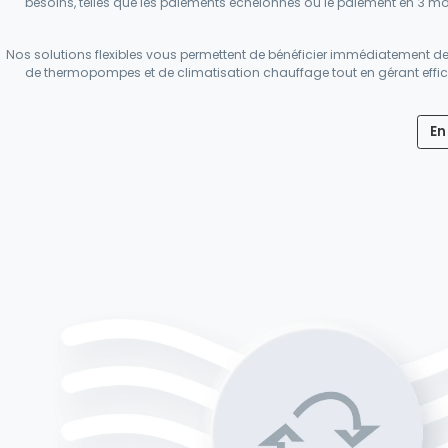
besoins, telles que les paiements échelonnés ou le paiement en 3 moi
Nos solutions flexibles vous permettent de bénéficier immédiatement d
de thermopompes et de climatisation chauffage tout en gérant effi
En