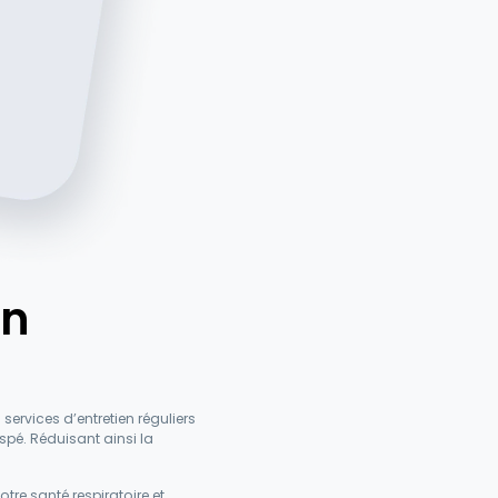
en
services d’entretien réguliers
é. Réduisant ainsi la
tre santé respiratoire et