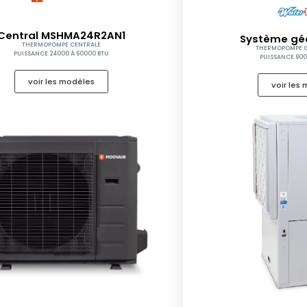
Central MSHMA24R2AN1
Système gé
THERMOPOMPE CENTRALE
THERMOPOMPE 
PUISSANCE 24000 À 60000 BTU
PUISSANCE 900
voir les modèles
voir les