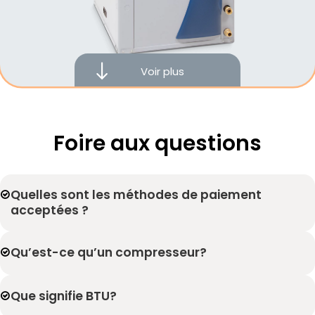
Fourni du chauffage
Climatisation Jusqu’à 30.5 SEER
Voir plus
Garantie 10 ans compresseur et pièces
Bruit intérieur x̄ 19,5 dB
Foire aux questions
Excellent rapport qualité-prix
Quelles sont les méthodes de paiement
Faible consommation
acceptées ?
Subventions disponibles
Qu’est-ce qu’un compresseur?
ce modèle m'intéresse
Que signifie BTU?